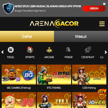
×
AKSES SITUS LEBIH MUDAH, SILAHKAN UNDUH APK VPN INI
UNDUH
Jangan tampilkan lagi hari ini
Daftar
Masuk
TOGEL
SPORTS
ARCADE
POKER
COCKFIGHT
LUCKY
i
i
i
BIG GAMING (Fishing)
RTG FISHING
CQ9 Fishing
i
i
i