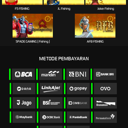
FS FISHING
JL Fishing
Joker Fishing
i
i
SPADE GAMING ( Fishing )
AFB FISHING
METODE PEMBAYARAN